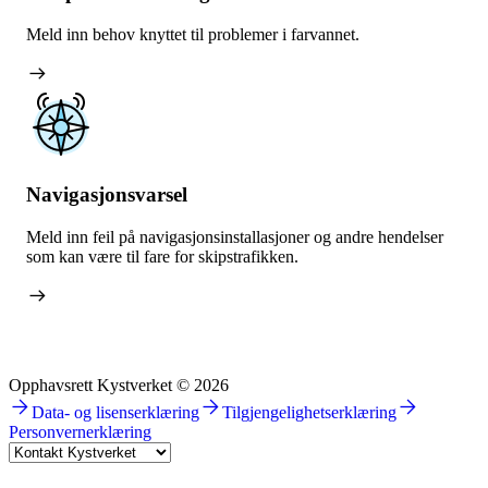
Meld inn behov knyttet til problemer i farvannet.
arrow_right_alt
Navigasjonsvarsel
Meld inn feil på navigasjonsinstallasjoner og andre hendelser
som kan være til fare for skipstrafikken.
arrow_right_alt
Opphavsrett Kystverket © 2026
arrow_forward
arrow_forward
arrow_forward
Data- og lisenserklæring
Tilgjengelighetserklæring
Personvernerklæring