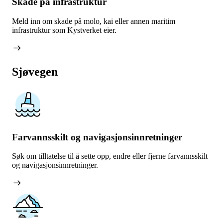
Skade på infrastruktur
Meld inn om skade på molo, kai eller annen maritim
infrastruktur som Kystverket eier.
arrow_right_alt
Sjøvegen
Farvannsskilt og navigasjons­­innretninger
Søk om tilltatelse til å sette opp, endre eller fjerne farvannsskilt
og navigasjonsinnretninger.
arrow_right_alt