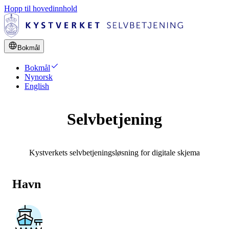
Hopp til hovedinnhold
language
Bokmål
check
Bokmål
Nynorsk
English
Selvbetjening
Kystverkets selvbetjeningsløsning for digitale skjema
Havn