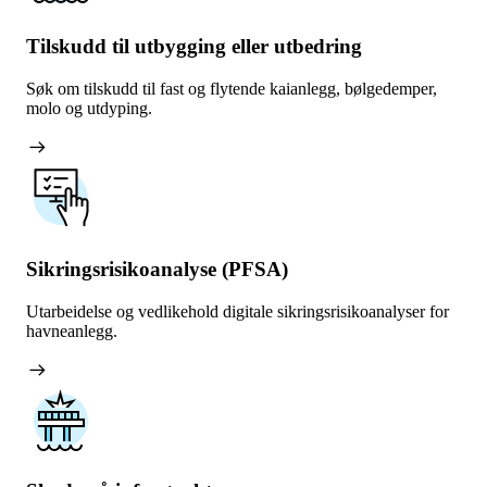
Tilskudd til utbygging eller utbedring
Søk om tilskudd til fast og flytende kaianlegg, bølgedemper,
molo og utdyping.
arrow_right_alt
Sikringsrisikoanalyse (PFSA)
Utarbeidelse og vedlikehold digitale sikringsrisikoanalyser for
havneanlegg.
arrow_right_alt