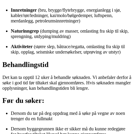
Innretninger
(bru, brygge/flytebrygge, energianlegg i sjø,
kabler/rør/ledninger, kai/molo/bølgedemper, luftspenn,
merdanlegg, petroleumsinnretninger)
Naturinngrep
(dumping av masser, omlasting fra skip til skip,
sprengning, utdyping/muldring)
Aktiviteter
(større slep, båtrace/regatta, omlasting fra skip til
skip, opplag, seismiske undersøkelser, utprøving av utstyr)
Behandlingstid
Det kan ta opptil 12 uker å behandle søknaden. Vi anbefaler derfor å
søke i god tid før tiltaket skal gjennomføres. Hvis søknaden mangler
opplysninger, kan behandlingstiden bli lengre.
Før du søker:
Dersom du tar på deg oppdrag med å søke på vegne av noen
trenger du en fullmakt
Dersom byggegrunnen ikke er sikker må du kunne redegjøre