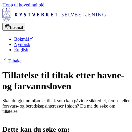
Hopp til hovedinnhold
language
Bokmål
check
Bokmål
Nynorsk
English
chevron_left
Tilbake
Tillatelse til tiltak etter havne-
og farvannsloven
Skal du gjennomføre et tiltak som kan påvirke sikkerhet, ferdsel eller
forsvars- og beredskapsinteresser i sjøen? Da må du søke om
tillatelse.
Dette kan du søke om: